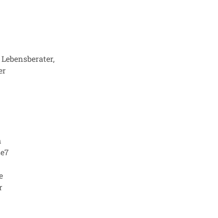
Lebensberater,
er
n
se7
e
r