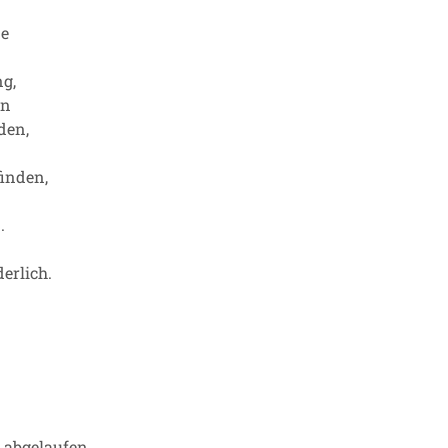
ne
g,
en
den,
inden,
.
erlich.
r abgelaufen.