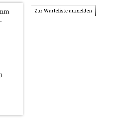
amm
Zur Warteliste anmelden
-
g