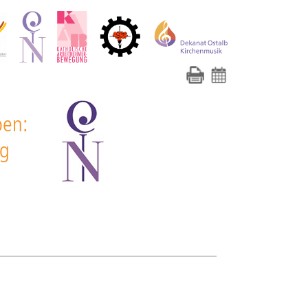
ben:
ng